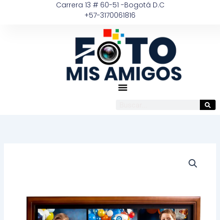
Carrera 13 # 60-51 -Bogotá D.C
Ir
+57-3170061816
al
contenido
Buscar
Marco
triptico
flotante
media
luna
cantidad