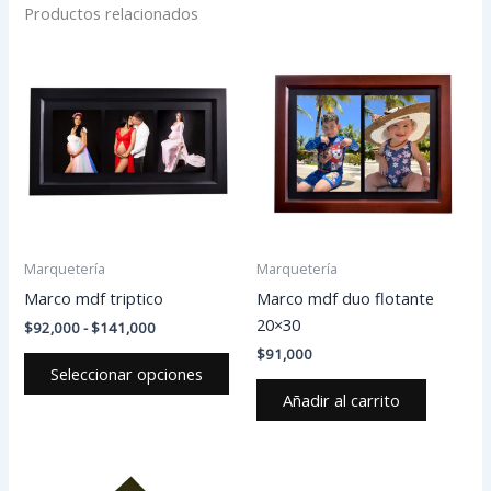
Productos relacionados
Rango
Este
de
producto
precios:
desde
tiene
$92,000
múltiples
hasta
variantes.
$141,000
Las
opciones
se
pueden
Marquetería
Marquetería
elegir
Marco mdf triptico
Marco mdf duo flotante
en
20×30
$
92,000
-
$
141,000
la
$
91,000
página
Seleccionar opciones
de
Añadir al carrito
producto